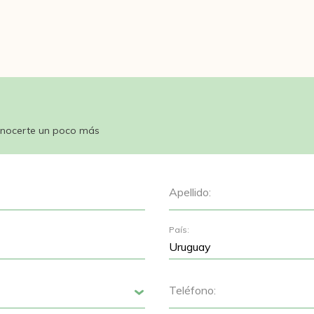
nocerte un poco más
Apellido:
País:
Teléfono:
Siguiente