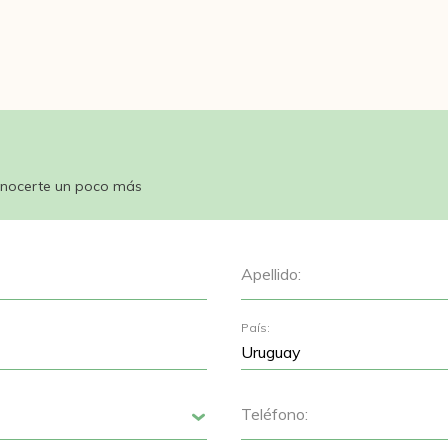
nocerte un poco más
Apellido:
País:
Teléfono:
Siguiente