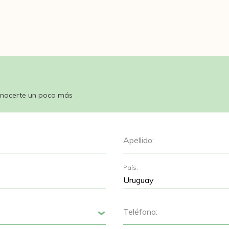
nocerte un poco más
Apellido:
País:
Teléfono:
Siguiente