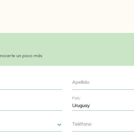
nocerte un poco más
Apellido:
País:
Teléfono:
Siguiente