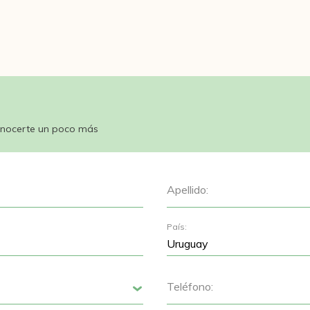
nocerte un poco más
Apellido:
País:
Teléfono:
Siguiente