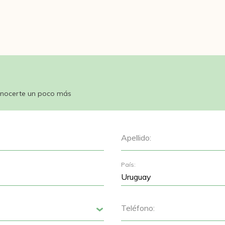
nocerte un poco más
Apellido:
País:
Teléfono:
Siguiente