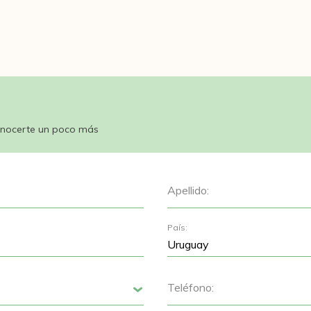
nocerte un poco más
Apellido:
País:
Teléfono:
Siguiente