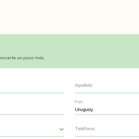
nocerte un poco más
Apellido:
País:
Teléfono:
Siguiente